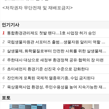
<저작권자 무단전재 및 재배포금지>
인기기사
1
통합환경관리제도 첫발 뗀다…1호 사업장 허가 승인
2
국립생물자원관 서포터즈 출범…생물자원 알리미 역할 톡톡
3
살생물제, 화학물질로부터 안전한 사회를 위한 살생물제관리법 제정 및 화평법 개정 공포
4
주한대사 대상으로 새정부 환경정책 공유·협력의 장 마련
5
초미세먼지 환경기준 선진국 수준으로 강화한다
6
잔인하게 포획된 국제적 멸종위기종, 수입 금지된다
7
육상풍력사업 환경성, 주민수용성을 높여 지속가능한 재생에너지로의 전환 기여와 지역갈등 예방
포토